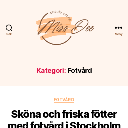
Sök
Meny
Miss
Dee
Kategori:
Fotvård
Kategorier
FOTVÅRD
Sköna och friska fötter
med fotvård i Stockholm