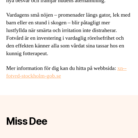
nya besvär och främjar hudens återhämtning.
Vardagens små nöjen – promenader längs gator, lek med
barn eller en stund i skogen – blir påtagligt mer
lustfyllda när smärta och irritation inte distraherar.
Fotvård är en investering i vardaglig rörelsefrihet och
den effekten känner alla som vårdat sina tassar hos en
kunnig fotterapeut.
Mer information för dig kan du hitta på webbsida:
xn--
fotvrd-stockholm-gob.se
Miss Dee