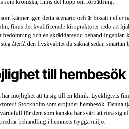
as som kroniska, finns det hopp om förbättring.
som känner igen detta scenario och är bosatt i eller n
lm, finns det kvalificerade kiropraktorer redo att hjä
t bedömning och en skräddarsydd behandlingsplan 
 steg återfå den livskvalitet du saknat sedan smärtan 
lighet till hembesök
a har möjlighet att ta sig till en klinik. Lyckligtvis fin
ktorer i Stockholm som erbjuder hembesök. Denna tjä
 värdefull för dem som kanske har svårt att röra sig ell
föredrar behandling i hemmets trygga miljö.