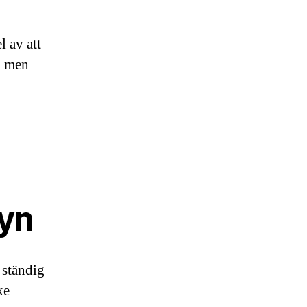
l av att
, men
syn
 ständig
ke