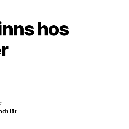
inns hos
er
r
och lär