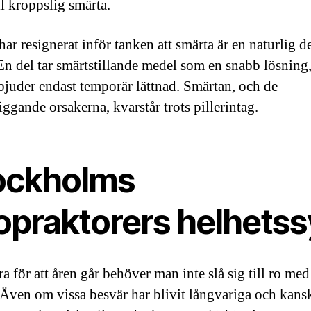
ll kroppslig smärta.
r resignerat inför tanken att smärta är en naturlig de
 En del tar smärtstillande medel som en snabb lösning
rbjuder endast temporär lättnad. Smärtan, och de
ggande orsakerna, kvarstår trots pillerintag.
ockholms
ropraktorers helhets
a för att åren går behöver man inte slå sig till ro med
 Även om vissa besvär har blivit långvariga och kans