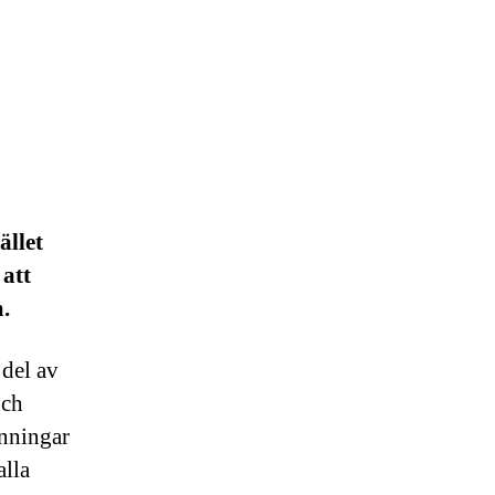
ället
 att
.
 del av
och
änningar
alla