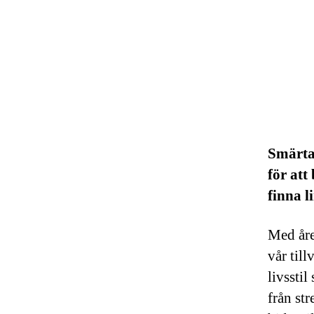
Smärta 
för att
finna l
Med åren
vår till
livssti
från str