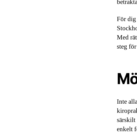
betrakt
För dig 
Stockho
Med rät
steg för
Möj
Inte all
kiropra
särskilt
enkelt 