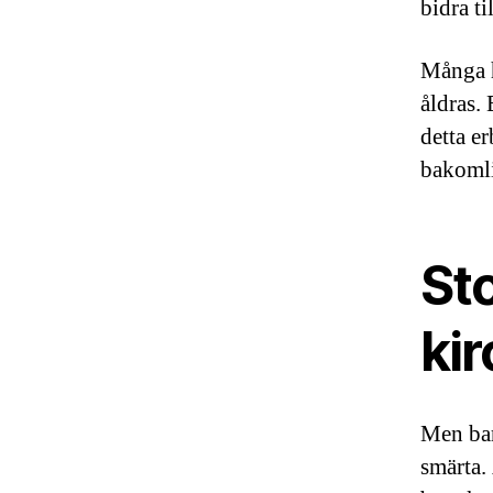
bidra ti
Många ha
åldras.
detta e
bakomli
St
ki
Men bar
smärta.