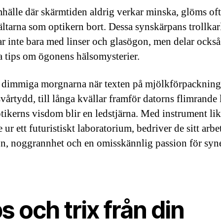
amhälle där skärmtiden aldrig verkar minska, glöms of
jältarna som optikern bort. Dessa synskärpans trollkar
lar inte bara med linser och glasögon, men delar också
a tips om ögonens hälsomysterier.
 dimmiga morgnarna när texten på mjölkförpacknin
vårtydd, till långa kvällar framför datorns flimrande l
ptikerns visdom blir en ledstjärna. Med instrument lik
ur ett futuristiskt laboratorium, bedriver de sitt arb
on, noggrannhet och en omisskännlig passion för syn
s och trix från din