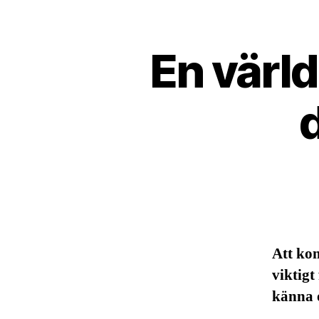
En värl
d
Att kon
viktigt
känna o