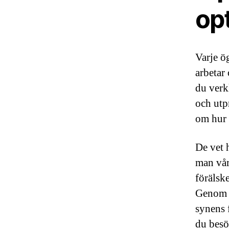
op
Varje ög
arbetar
du verk
och utp
om hur 
De vet 
man vår
förälsk
Genom a
synens 
du besö