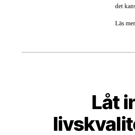
det kans
Läs mer
Låt 
livskvali