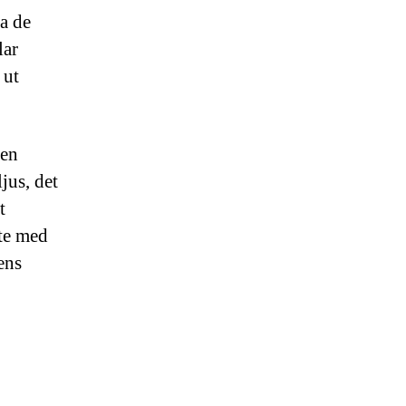
ta de
lar
 ut
gen
jus, det
t
ete med
ens