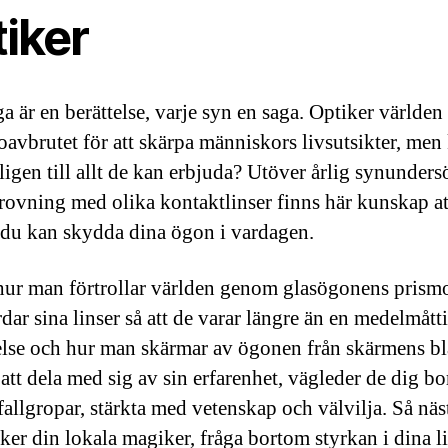
tiker
a är en berättelse, varje syn en saga. Optiker världen
 oavbrutet för att skärpa människors livsutsikter, men
ligen till allt de kan erbjuda? Utöver årlig synunder
rovning med olika kontaktlinser finns här kunskap a
du kan skydda dina ögon i vardagen.
hur man förtrollar världen genom glasögonens prismo
dar sina linser så att de varar längre än en medelmått
else och hur man skärmar av ögonen från skärmens blå
tt dela med sig av sin erfarenhet, vägleder de dig bor
fallgropar, stärkta med vetenskap och välvilja. Så nä
ker din lokala magiker, fråga bortom styrkan i dina l