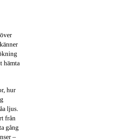
 över
 känner
sökning
tt hämta
r, hur
ig
a ljus.
t från
sta gång
inser –