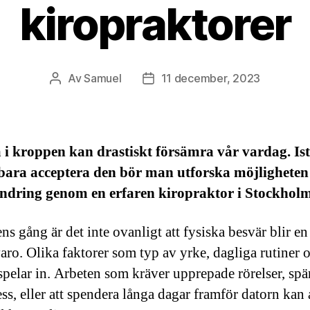
kiropraktorer
Av
Samuel
11 december, 2023
Inläggsförfattare
Inläggsdatum
i kroppen kan drastiskt försämra vår vardag. Ist
 bara acceptera den bör man utforska möjligheten
indring genom en erfaren kiropraktor i Stockholm
s gång är det inte ovanligt att fysiska besvär blir en
varo. Olika faktorer som typ av yrke, dagliga rutiner 
l spelar in. Arbeten som kräver upprepade rörelser, sp
ess, eller att spendera långa dagar framför datorn kan 