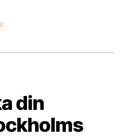
se
a din
Stockholms