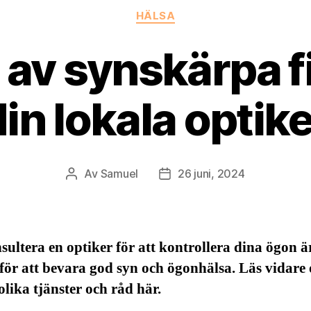
Kategorier
HÄLSA
d av synskärpa f
in lokala optik
Av
Samuel
26 juni, 2024
Inläggsförfattare
Inläggsdatum
sultera en optiker för att kontrollera dina ögon ä
 för att bevara god syn och ögonhälsa. Läs vidare 
lika tjänster och råd här.