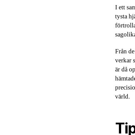
I ett s
tysta h
förtrol
sagolik
Från de
verkar s
är då o
hämtade 
precisi
värld.
Tip