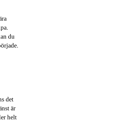
ära
lpa.
kan du
började.
ns det
nst är
er helt